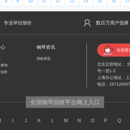
8
9
10
11
12
13
14
15
16
1
专业评估报价
数百万用户选择
中心
钢琴资讯
在线客
题
回收资讯
北京总部地址： 
份查询
号一层1-3
交估价
上海办公地址：上海
电话：157129307
全国钢琴回收平台网上入口
H
I
J
K
L
M
N
O
P
Q