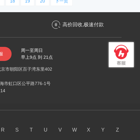
7
18
19
20
下一页
高价回收,极速付款
周一至周日
服
早上9点 到 21点
北京市朝阳区百子湾东里402
市虹口区公平路776-1号
14
R
S
T
U
V
W
X
Y
Z