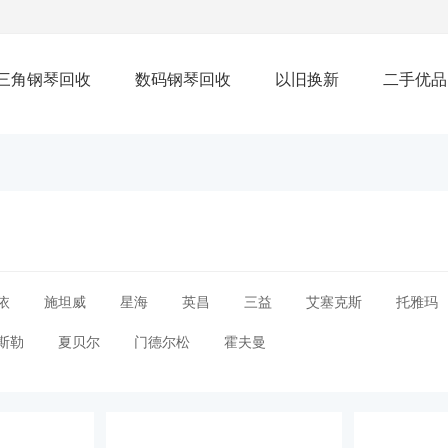
三角钢琴回收
数码钢琴回收
以旧换新
二手优品
依
施坦威
星海
英昌
三益
艾塞克斯
托雅玛
斯勒
夏贝尔
门德尔松
霍夫曼